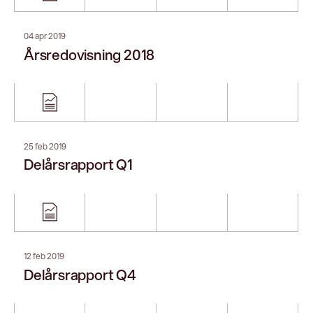
23 okt 2018
Delårsrapport Q3
Vår webbplats använder inte cookies.
13 jul 2018
Läs mer
Interim report Q2
Lasernet is now a standalone business
separate from Formpipe
Learn what's changed
24 apr 2018
Delårsrapport Q1