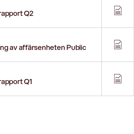
5
rapport Q2
5
ing av affärsenheten Public
5
rapport Q1