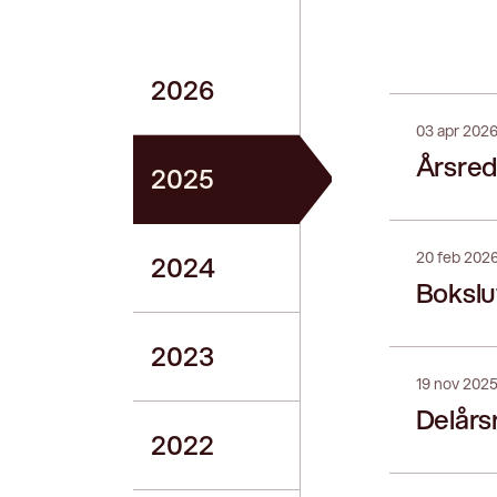
2026
03 apr 202
Årsred
2025
20 feb 202
2024
Boksl
2023
19 nov 202
Delårs
2022