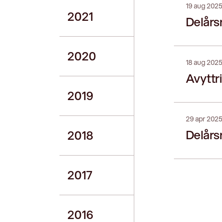
19 aug 202
2021
Delårs
2020
18 aug 202
Avyttr
2019
29 apr 202
Delårs
2018
2017
2016