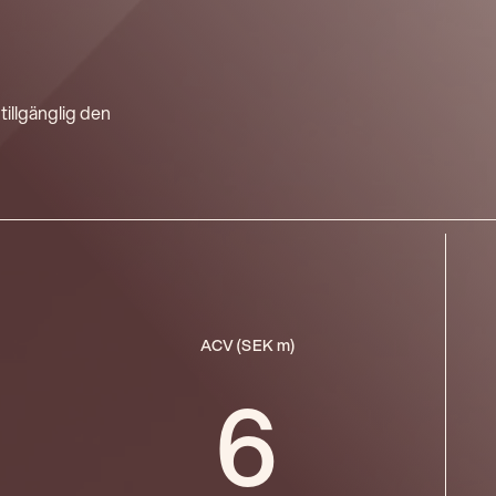
illgänglig den
ACV (SEK m)
6