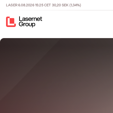
LASER
6.08.2026
15:25
CET
30,20
SEK
(1,34%)