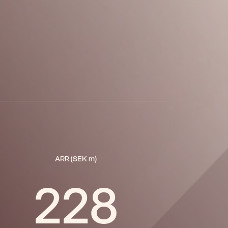
ARR (SEK m)
228