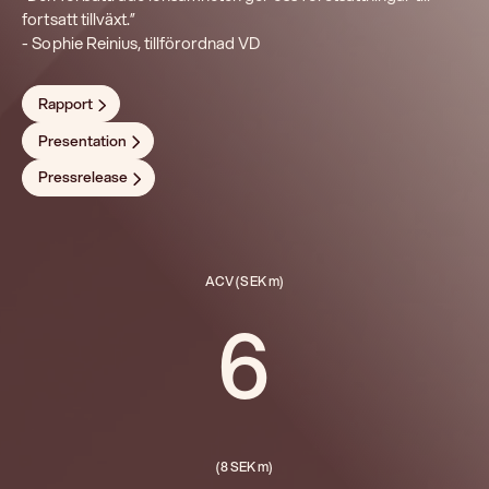
fortsatt tillväxt.”
- Sophie Reinius, tillförordnad VD
Rapport
Presentation
Pressrelease
ACV (SEK m)
6
(8 SEK m)