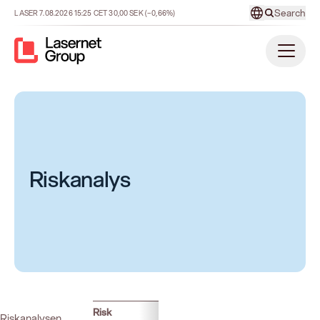
Search
LASER
7.08.2026
15:25
CET
30,00
SEK
(−0,66%)
Riskanalys
Risk
Riskanalysen