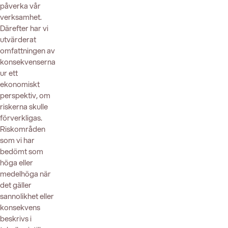
påverka vår
verksamhet.
Därefter har vi
utvärderat
omfattningen av
konsekvenserna
ur ett
ekonomiskt
perspektiv, om
riskerna skulle
förverkligas.
Riskområden
som vi har
bedömt som
höga eller
medelhöga när
det gäller
sannolikhet eller
konsekvens
beskrivs i