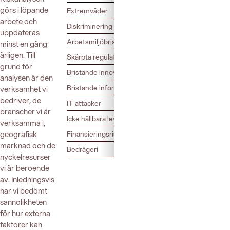
görs i löpande
Extremväder
arbete och
Diskriminering av medarbetare
uppdateras
Arbetsmiljöbrister
minst en gång
årligen. Till
Skärpta regulatoriska/legala krav kopplat till hållbar
grund för
Bristande innovations-/anpassningsförmåga
analysen är den
Bristande informationssäkerhet
verksamhet vi
bedriver, de
IT-attacker
branscher vi är
Icke hållbara leverantörer
verksamma i,
geografisk
Finansieringsrisker
marknad och de
Bedrägeri
nyckelresurser
vi är beroende
av. Inledningsvis
har vi bedömt
sannolikheten
för hur externa
faktorer kan