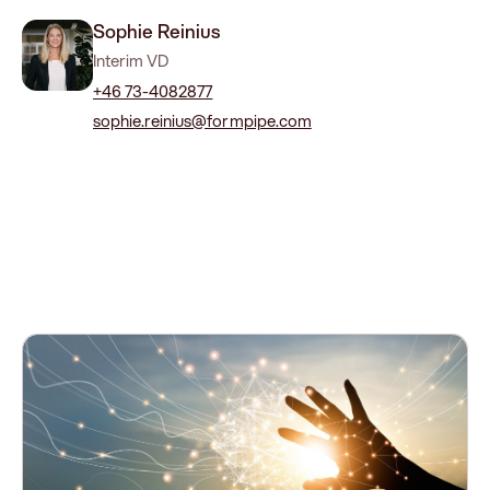
Sophie Reinius
Interim VD
+46 73-4082877
sophie.reinius@formpipe.com
Vår webbplats använder inte cookies.
Läs mer