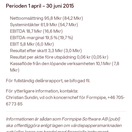
Perioden 1 april – 30 juni 2015
Nettoomsättning 95,8 Mkr (84,2 Mkr)
Systemintäkter 61,9 Mkr (54,7 Mkr)
EBITDA 18,7 Mkr (16,6 Mkr)
EBITDA-marginal 19,5 % (19,7 %)
EBIT 5,8 Mkr (6,0 Mkr)
Resultat efter skatt 3,3 Mkr (3,0 Mkr)
Resultat per aktie före utspädning 0,06 kr (0,05 kr)
Kassaflöde från den löpande verksamheten 10,1 Mkr (7,8
Mkr)
För fullständig delårsrapport, se bifogad fil.
För ytterligare information, kontakta:
Christian Sundin, vd och koncernchef för Formpipe, +46 705-
67 73 85
Informationen är sådan som Formpipe Software AB (publ)
ska offentliggöra enligt lagen om värdepappersmarknaden
och/eller lagen om handel med finansiella instrument.