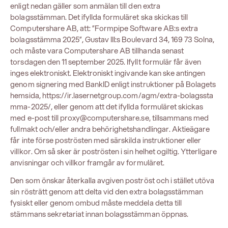
enligt nedan gäller som anmälan till den extra
bolagsstämman. Det ifyllda formuläret ska skickas till
Computershare AB, att: ”Formpipe Software AB:s extra
bolagsstämma 2025”, Gustav III:s Boulevard 34, 169 73 Solna,
och måste vara Computershare AB tillhanda senast
torsdagen den 11 september 2025. Ifyllt formulär får även
inges elektroniskt. Elektroniskt ingivande kan ske antingen
genom signering med BankID enligt instruktioner på Bolagets
hemsida,
https://ir.lasernetgroup.com/agm/extra-bolagssta
mma-2025/
, eller genom att det ifyllda formuläret skickas
med e-post till
proxy@computershare.se
, tillsammans med
fullmakt och/eller andra behörighetshandlingar. Aktieägare
får inte förse poströsten med särskilda instruktioner eller
villkor. Om så sker är poströsten i sin helhet ogiltig. Ytterligare
anvisningar och villkor framgår av formuläret.
Den som önskar återkalla avgiven poströst och i stället utöva
sin rösträtt genom att delta vid den extra bolagsstämman
fysiskt eller genom ombud måste meddela detta till
stämmans sekretariat innan bolagsstämman öppnas.