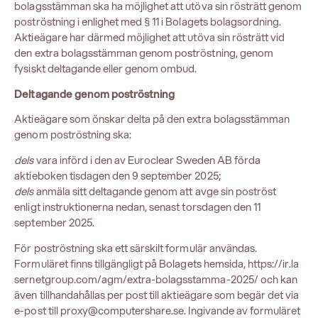
bolagsstämman ska ha möjlighet att utöva sin rösträtt genom
poströstning i enlighet med § 11 i Bolagets bolagsordning.
Aktieägare har därmed möjlighet att utöva sin rösträtt vid
den extra bolagsstämman genom poströstning, genom
fysiskt deltagande eller genom ombud.
Deltagande genom poströstning
Aktieägare som önskar delta på den extra bolagsstämman
genom poströstning ska:
dels
vara införd i den av Euroclear Sweden AB förda
aktieboken tisdagen den 9 september 2025;
dels
anmäla sitt deltagande genom att avge sin poströst
enligt instruktionerna nedan, senast torsdagen den 11
september 2025.
För poströstning ska ett särskilt formulär användas.
Formuläret finns tillgängligt på Bolagets hemsida,
https://ir.la
sernetgroup.com/agm/extra-bolagsstamma-2025/
och kan
även tillhandahållas per post till aktieägare som begär det via
e-post till
proxy@computershare.se
. Ingivande av formuläret