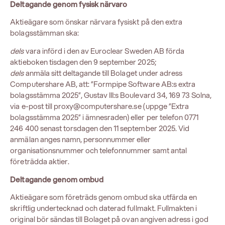
Deltagande genom fysisk närvaro
Aktieägare som önskar närvara fysiskt på den extra
bolagsstämman ska:
dels
vara införd i den av Euroclear Sweden AB förda
aktieboken tisdagen den 9 september 2025;
dels
anmäla sitt deltagande till Bolaget under adress
Computershare AB, att: ”Formpipe Software AB:s extra
bolagsstämma 2025”, Gustav III:s Boulevard 34, 169 73 Solna,
via e-post till
proxy@computershare.se
(uppge ”Extra
bolagsstämma 2025” i ämnesraden) eller per telefon 0771
246 400 senast torsdagen den 11 september 2025. Vid
anmälan anges namn, personnummer eller
organisationsnummer och telefonnummer samt antal
företrädda aktier.
Deltagande genom ombud
Aktieägare som företräds genom ombud ska utfärda en
skriftlig undertecknad och daterad fullmakt. Fullmakten i
original bör sändas till Bolaget på ovan angiven adress i god