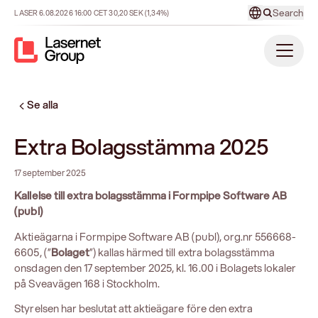
Search
LASER
6.08.2026
16:00
CET
30,20
SEK
(1,34%)
Se alla
Extra Bolagsstämma 2025
17 september 2025
Kallelse till extra bolagsstämma i Formpipe Software AB
(publ)
Aktieägarna i Formpipe Software AB (publ), org.nr 556668-
6605, (”
Bolaget
”) kallas härmed till extra bolagsstämma
onsdagen den 17 september 2025, kl. 16.00 i Bolagets lokaler
på Sveavägen 168 i Stockholm.
Styrelsen har beslutat att aktieägare före den extra