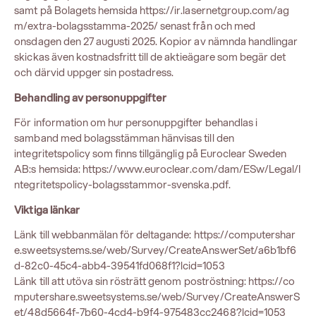
samt på Bolagets hemsida
https://ir.lasernetgroup.com/ag
m/extra-bolagsstamma-2025/
senast från och med
onsdagen den 27 augusti 2025. Kopior av nämnda handlingar
skickas även kostnadsfritt till de aktieägare som begär det
och därvid uppger sin postadress.
Behandling av personuppgifter
För information om hur personuppgifter behandlas i
samband med bolagsstämman hänvisas till den
integritetspolicy som finns tillgänglig på Euroclear Sweden
AB:s hemsida:
https://www.euroclear.com/dam/ESw/Legal/I
ntegritetspolicy-bolagsstammor-svenska.pdf
.
Viktiga länkar
Länk till webbanmälan för deltagande:
https://computershar
e.sweetsystems.se/web/Survey/CreateAnswerSet/a6b1bf6
d-82c0-45c4-abb4-39541fd068f1?lcid=1053
Länk till att utöva sin rösträtt genom poströstning:
https://co
mputershare.sweetsystems.se/web/Survey/CreateAnswerS
et/48d5664f-7b60-4cd4-b9f4-975483cc2468?lcid=1053