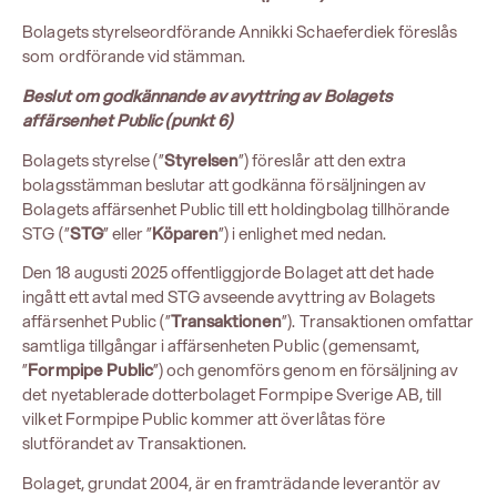
Bolagets styrelseordförande Annikki Schaeferdiek föreslås
som ordförande vid stämman.
Beslut om godkännande av avyttring av Bolagets
affärsenhet Public (punkt 6)
Bolagets styrelse (”
Styrelsen
”) föreslår att den extra
bolagsstämman beslutar att godkänna försäljningen av
Bolagets affärsenhet Public till ett holdingbolag tillhörande
STG (”
STG
” eller ”
Köparen
”) i enlighet med nedan.
Den 18 augusti 2025 offentliggjorde Bolaget att det hade
ingått ett avtal med STG avseende avyttring av Bolagets
affärsenhet Public (”
Transaktionen
”). Transaktionen omfattar
samtliga tillgångar i affärsenheten Public (gemensamt,
”
Formpipe Public
”) och genomförs genom en försäljning av
det nyetablerade dotterbolaget Formpipe Sverige AB, till
vilket Formpipe Public kommer att överlåtas före
slutförandet av Transaktionen.
Bolaget, grundat 2004, är en framträdande leverantör av