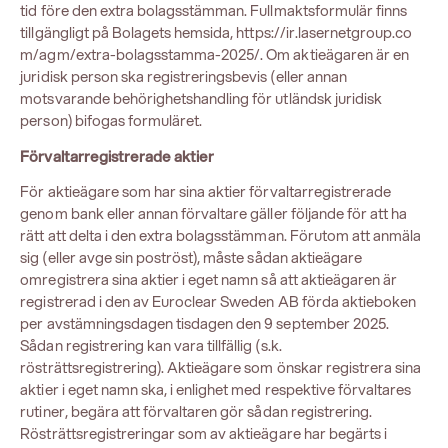
tid före den extra bolagsstämman. Fullmaktsformulär finns
tillgängligt på Bolagets hemsida,
https://ir.lasernetgroup.co
m/agm/extra-bolagsstamma-2025/
. Om aktieägaren är en
juridisk person ska registreringsbevis (eller annan
motsvarande behörighetshandling för utländsk juridisk
person) bifogas formuläret.
Förvaltarregistrerade aktier
För aktieägare som har sina aktier förvaltarregistrerade
genom bank eller annan förvaltare gäller följande för att ha
rätt att delta i den extra bolagsstämman. Förutom att anmäla
sig (eller avge sin poströst), måste sådan aktieägare
omregistrera sina aktier i eget namn så att aktieägaren är
registrerad i den av Euroclear Sweden AB förda aktieboken
per avstämningsdagen tisdagen den 9 september 2025.
Sådan registrering kan vara tillfällig (s.k.
rösträttsregistrering). Aktieägare som önskar registrera sina
aktier i eget namn ska, i enlighet med respektive förvaltares
rutiner, begära att förvaltaren gör sådan registrering.
Rösträttsregistreringar som av aktieägare har begärts i