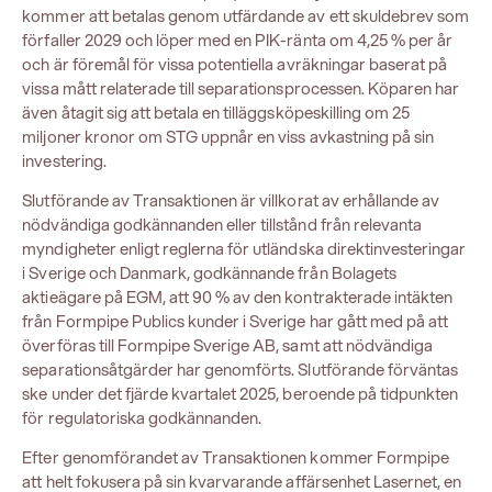
kommer att betalas genom utfärdande av ett skuldebrev som
förfaller 2029 och löper med en PIK-ränta om 4,25 % per år
och är föremål för vissa potentiella avräkningar baserat på
vissa mått relaterade till separationsprocessen. Köparen har
även åtagit sig att betala en tilläggsköpeskilling om 25
miljoner kronor om STG uppnår en viss avkastning på sin
investering.
Slutförande av Transaktionen är villkorat av erhållande av
nödvändiga godkännanden eller tillstånd från relevanta
myndigheter enligt reglerna för utländska direktinvesteringar
i Sverige och Danmark, godkännande från Bolagets
aktieägare på EGM, att 90 % av den kontrakterade intäkten
från Formpipe Publics kunder i Sverige har gått med på att
överföras till Formpipe Sverige AB, samt att nödvändiga
separationsåtgärder har genomförts. Slutförande förväntas
ske under det fjärde kvartalet 2025, beroende på tidpunkten
för regulatoriska godkännanden.
Efter genomförandet av Transaktionen kommer Formpipe
att helt fokusera på sin kvarvarande affärsenhet Lasernet, en