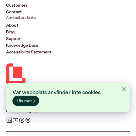
Customers
Contact
Användbara länkar
About
Blog
Support
Knowledge Base
Accessibility Statement
Vår webbplats använder inte cookies.
Lasernet Group AB (publ)
Sveavägen 168, Stockholm
Läs mer
Box 231 31, 104 35 Stockholm
+46 8 555 290 60
info@lasernetgroup.com