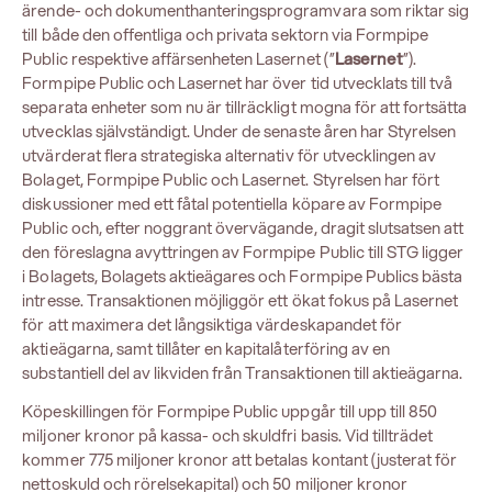
ärende- och dokumenthanteringsprogramvara som riktar sig
till både den offentliga och privata sektorn via Formpipe
Public respektive affärsenheten Lasernet (”
Lasernet
”).
Formpipe Public och Lasernet har över tid utvecklats till två
separata enheter som nu är tillräckligt mogna för att fortsätta
utvecklas självständigt. Under de senaste åren har Styrelsen
utvärderat flera strategiska alternativ för utvecklingen av
Bolaget, Formpipe Public och Lasernet. Styrelsen har fört
diskussioner med ett fåtal potentiella köpare av Formpipe
Public och, efter noggrant övervägande, dragit slutsatsen att
den föreslagna avyttringen av Formpipe Public till STG ligger
i Bolagets, Bolagets aktieägares och Formpipe Publics bästa
intresse. Transaktionen möjliggör ett ökat fokus på Lasernet
för att maximera det långsiktiga värdeskapandet för
aktieägarna, samt tillåter en kapitalåterföring av en
substantiell del av likviden från Transaktionen till aktieägarna.
Köpeskillingen för Formpipe Public uppgår till upp till 850
miljoner kronor på kassa- och skuldfri basis. Vid tillträdet
kommer 775 miljoner kronor att betalas kontant (justerat för
nettoskuld och rörelsekapital) och 50 miljoner kronor